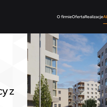
O firmie
Oferta
Realizacje
A
y z