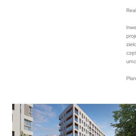
Real
Inwe
proj
ziel
czę
umoż
Plan