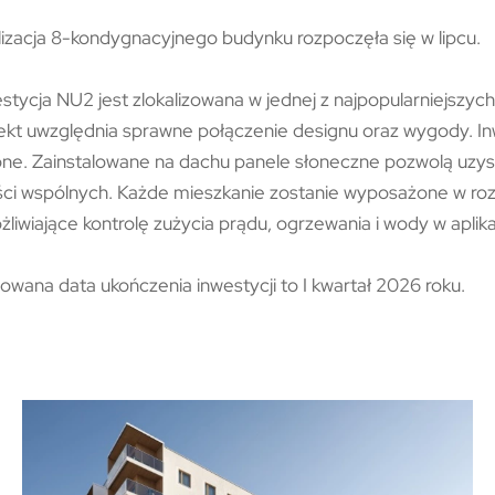
izacja 8-kondygnacyjnego budynku rozpoczęła się w lipcu.
stycja NU2 jest zlokalizowana w jednej z najpopularniejszych
ekt uwzględnia sprawne połączenie designu oraz wygody. Inw
one. Zainstalowane na dachu panele słoneczne pozwolą uzysk
ści wspólnych. Każde mieszkanie zostanie wyposażone w r
liwiające kontrolę zużycia prądu, ogrzewania i wody w aplikac
owana data ukończenia inwestycji to I kwartał 2026 roku.