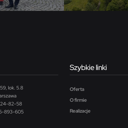
Szybkie linki
59, lok. 5.8
Oferta
arszawa
O firmie
224-82-58
Realizacje
26-893-605