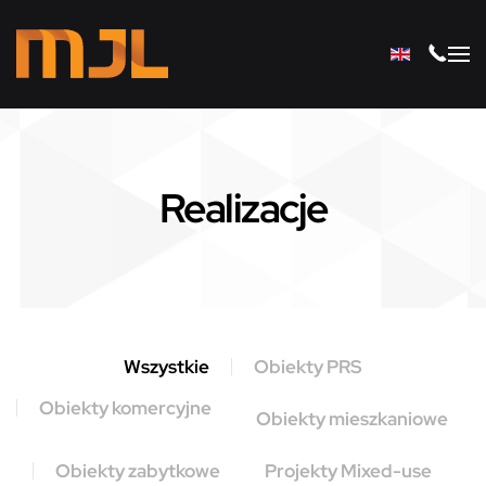
Przejdź do głównej treści
Realizacje
Wszystkie
Obiekty PRS
Obiekty komercyjne
Obiekty mieszkaniowe
Obiekty zabytkowe
Projekty Mixed-use